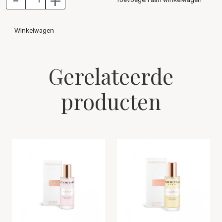
Yodeyma Black Elixer bestaat uit de volgende noten:
Winkelwagen
Topnoot ? Koffie
Gerelateerde
Hartnoot ? Likeur
producten
Basisnoot ? Vanille