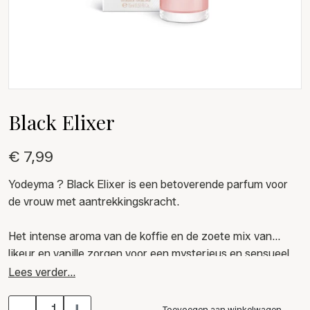
Black Elixer
€ 7,99
Yodeyma ? Black Elixer is een betoverende parfum voor
de vrouw met aantrekkingskracht.
Het intense aroma van de koffie en de zoete mix van
likeur en vanille zorgen voor een mysterieus en sensueel
parfum.
Lees verder...
-
+
Mysterieus en Modern!
Toevoegen aan winkelwagen