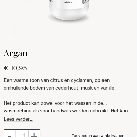
Argan
€ 10,95
Een warme toon van citrus en cyclamen, op een
omhullende bodem van cederhout, musk en vanille.
Het product kan zowel voor het wassen in de
wasmachine als voor handwas worden gebruikt. Het kan
voor alle soorten stoffen worden gebruikt.
Lees verder...
-
+
IN DE WASMACHINE: gebruik de dop als dispenser, giet
Toevoegen aan winkelwagen