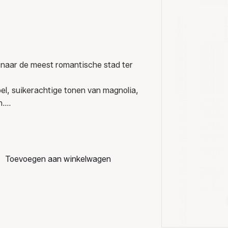
e naar de meest romantische stad ter
l, suikerachtige tonen van magnolia,
n.
 handwas, op elke stof.
 de dosis verhogen of verlagen.
Toevoegen aan winkelwagen
ser en giet 2 of 3 doppen (elk ongeveer
er dat u voor de laatste spoeling zult