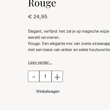
Rouge
€ 24,95
Elegant, verfijnd: het zal je op magische wijz
wereld vervoeren.
Rouge: Een elegante mix van zoete sinaasappe
met een basis van amber en edele houtsoorte
Je kunt het gebruiken voor zowel machine- als
Lees verder...
-
+
Afhankelijk van de gewenste intensiteit kunt u
IN DE WASMACHINE: gebruik de dop als dispen
Winkelwagen
7 ml) concentraat in het wasverzachtervak.
MET DE HAND: giet 2 of 3 doppen in 5 liter wat