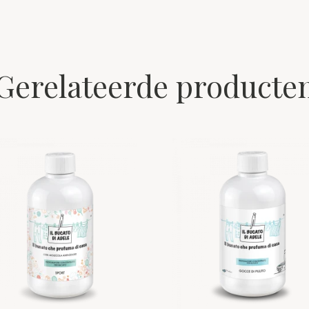
oenen.
Gerelateerde producte