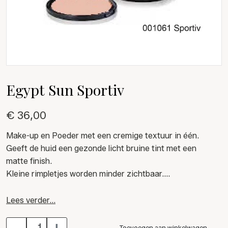
Egypt Sun Sportiv
€ 36,00
Make-up en Poeder met een cremige textuur in één.
Geeft de huid een gezonde licht bruine tint met een
matte finish.
Kleine rimpletjes worden minder zichtbaar.
De cremepoeder met minerale pigmenten past zich aan
Lees verder...
elke huid aan.
-
+
Na het opbrengen met de kwast krijgt u al na 10-20
Toevoegen aan winkelwagen