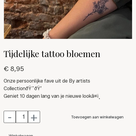
Tijdelijke tattoo bloemen
€ 8,95
Onze persoonlijke fave uit de By artists
CollectionðŸ˜ðŸ’
Geniet 10 dagen lang van je nieuwe lookâ¤ï¸
-
+
Toevoegen aan winkelwagen
Winkelwagen