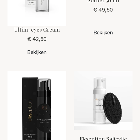
bijdraagt aan het verkleinen van grove poriën
€ 49,50
flavonoid - afkomstig van citrus vrucht - werkt als anti-
oxidant en kalmeert
Ultim-eyes Cream
hyaluronic acid - het bekende hyaluronzuur dat
Bekijken
vochtbindend / hydraterend werkt
€ 42,50
Bekijken
How to:
Breng aan op een schone, droge huid na het reinigen
met bijvoorbeeld Enzyme Powder of All in 1 Cleanse &
Peel.
Gebruik vervolgens je Repair, Nacht - of Dagcreme die
je dagelijks gebruikt. Het Skin Relief Fluid Serum kan
naar wens in de ochtend en/of in de avond worden
toegepast.
Ekseption Salicylic