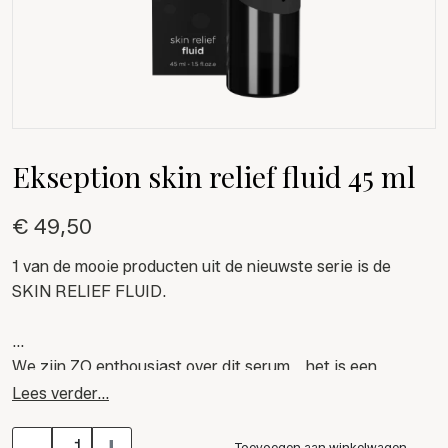
Ekseption skin relief fluid 45 ml
€ 49,50
1 van de mooie producten uit de nieuwste serie is de
SKIN RELIEF FLUID.
We zijn ZO enthousiast over dit serum... het is een
echte HEALING BOOSTER voor de onrustige of
Lees verder...
beschadigde huid!
-
+
Toevoegen aan winkelwagen