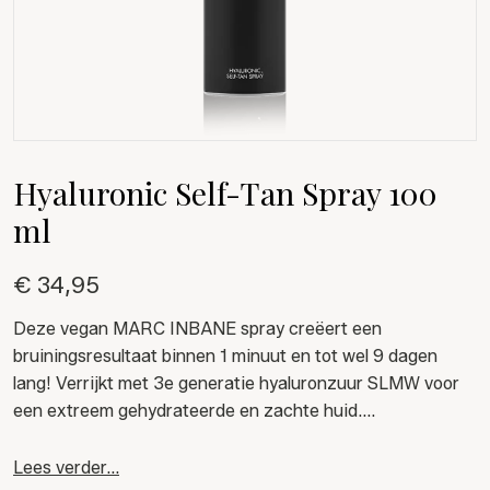
Hyaluronic Self-Tan Spray 100
ml
€ 34,95
Deze vegan MARC INBANE spray creëert een
bruiningsresultaat binnen 1 minuut en tot wel 9 dagen
lang! Verrijkt met 3e generatie hyaluronzuur SLMW voor
een extreem gehydrateerde en zachte huid.
Tip:??gebruik onze Brushes voor het makkelijk
Lees verder...