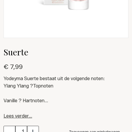
Suerte
€ 7,99
Yodeyma Suerte bestaat uit de volgende noten:
Ylang Ylang ?Topnoten
Vanille ? Hartnoten
Witte muskus ? Basisnoten
Lees verder...
-
+
Toevoegen aan winkelwagen