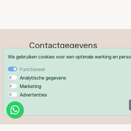
Contactgegevens
We gebruiken cookies voor een optimale werking en persoo
Beautysalon Sjantine
Functioneel
Poolster 12
Analytische gegevens
7782ST De Krim
Marketing
Advertenties
06-34214447
info@beautysalonsjantine.nl