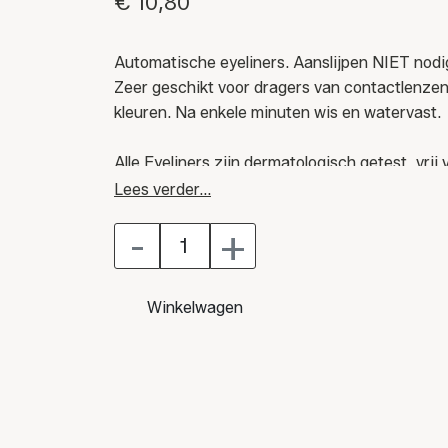
€ 10,80
Automatische eyeliners. Aanslijpen NIET nodi
Zeer geschikt voor dragers van contactlenzen.
kleuren. Na enkele minuten wis en watervast.
Alle Eyeliners zijn dermatologisch getest, vrij 
Bisabolol en Provitamine E.
Lees verder...
-
+
Winkelwagen