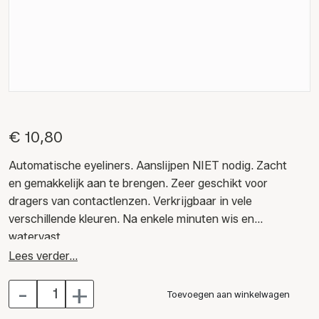
€ 10,80
Automatische eyeliners. Aanslijpen NIET nodig. Zacht
en gemakkelijk aan te brengen. Zeer geschikt voor
dragers van contactlenzen. Verkrijgbaar in vele
verschillende kleuren. Na enkele minuten wis en
watervast.
Lees verder...
Alle Eyeliners zijn dermatologisch getest, vrij van
-
+
minerale olie, bevatten natuurlijk Bisabolol en
Toevoegen aan winkelwagen
Provitamine E.